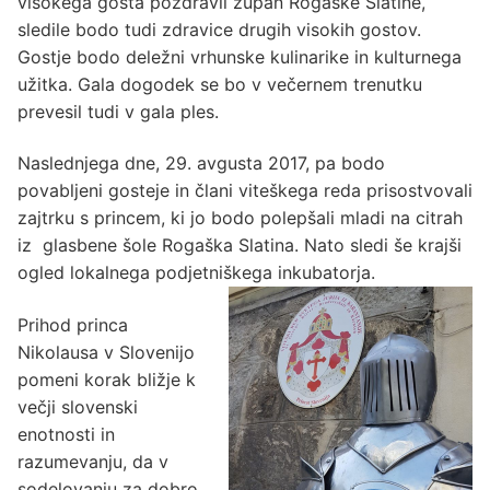
visokega gosta pozdravil župan Rogaške Slatine,
sledile bodo tudi zdravice drugih visokih gostov.
Gostje bodo deležni vrhunske kulinarike in kulturnega
užitka. Gala dogodek se bo v večernem trenutku
prevesil tudi v gala ples.
Naslednjega dne, 29. avgusta 2017, pa bodo
povabljeni gosteje in člani viteškega reda prisostvovali
zajtrku s princem, ki jo bodo polepšali mladi na citrah
iz glasbene šole Rogaška Slatina. Nato sledi še krajši
ogled lokalnega podjetniškega inkubatorja.
Prihod princa
Nikolausa v Slovenijo
pomeni korak bližje k
večji slovenski
enotnosti in
razumevanju, da v
sodelovanju za dobro