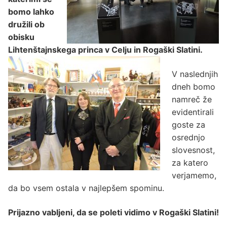
bomo lahko
družili ob
obisku
Lihtenštajnskega princa v Celju in Rogaški Slatini.
V naslednjih
dneh bomo
namreč že
evidentirali
goste za
osrednjo
slovesnost,
za katero
verjamemo,
da bo vsem ostala v najlepšem spominu.
Prijazno vabljeni, da se poleti vidimo v Rogaški Slatini!