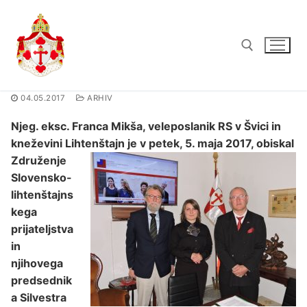
04.05.2017
ARHIV
Njeg. eksc. Franca Mikša, veleposlanik RS v Švici in
kneževini Lihtenštajn je v petek, 5. maja 2017, obiskal
Združenje
Slovensko-
lihtenštajns
kega
prijateljstva
in
njihovega
predsednik
a Silvestra