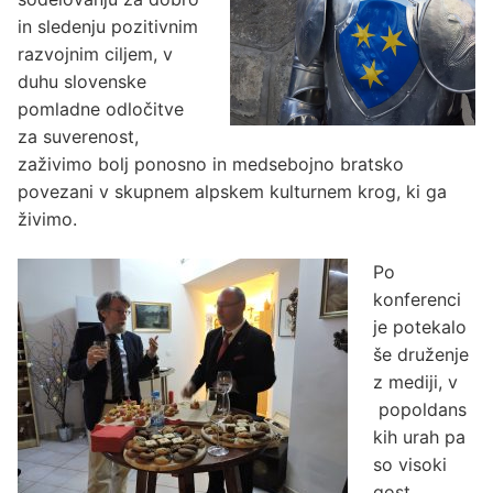
in sledenju pozitivnim
razvojnim ciljem, v
duhu slovenske
pomladne odločitve
za suverenost,
zaživimo bolj ponosno in medsebojno bratsko
povezani v skupnem alpskem kulturnem krog, ki ga
živimo.
Po
konferenci
je potekalo
še druženje
z mediji, v
popoldans
kih urah pa
so visoki
gost