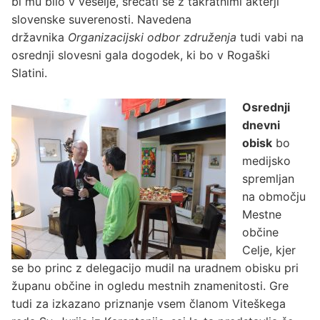
bi mu bilo v veselje, srečati se z takratnimi akterji
slovenske suverenosti. Navedena
državnika
Organizacijski odbor združenja
tudi vabi na
osrednji slovesni gala dogodek, ki bo v Rogaški
Slatini.
Osrednji
dnevni
obisk
bo
medijsko
spremljan
na območju
Mestne
občine
Celje, kjer
se bo princ z delegacijo mudil na uradnem obisku pri
županu občine in ogledu mestnih znamenitosti. Gre
tudi za izkazano priznanje vsem članom Viteškega