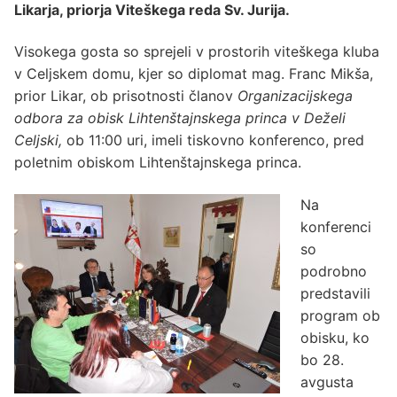
Likarja, priorja Viteškega reda Sv. Jurija.
Visokega gosta so sprejeli v prostorih viteškega kluba
v Celjskem domu, kjer so diplomat mag. Franc Mikša,
prior Likar, ob prisotnosti članov
Organizacijskega
odbora za obisk Lihtenštajnskega princa v Deželi
Celjski,
ob 11:00 uri, imeli tiskovno konferenco, pred
poletnim obiskom Lihtenštajnskega princa.
Na
konferenci
so
podrobno
predstavili
program ob
obisku, ko
bo 28.
avgusta