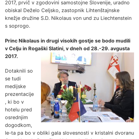
2017, prvič v zgodovini samostojne Slovenije, uradno
obiskal Deželo Celjsko, zastopnik Lihtenštajnske
knežje družine S.D. Nikolaus von und zu Liechtenstein
s soprogo.
Princ Nikolaus in drugi visokih gostje se bodo mudili
v Celju in Rogaški Slatini, v dneh od 28.-29. avgusta
2017.
Dotaknili so
se tudi
medijske
prezentacije
, ki bo v
hotelu pred
osrednjim
dogodkom,
le-ta pa bo v obliki gala slovesnosti v kristalni dvoranu