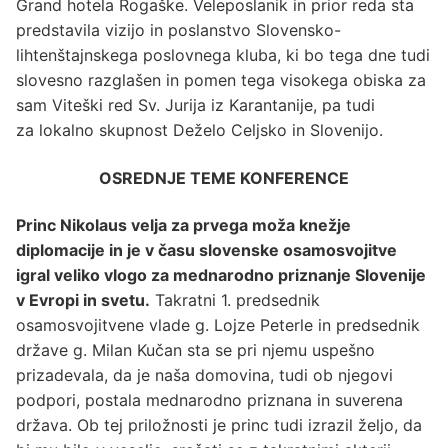
Grand hotela Rogaške. Veleposlanik in prior reda sta
predstavila vizijo in poslanstvo Slovensko-
lihtenštajnskega
poslovnega kluba, ki bo tega dne tudi
slovesno razglašen in pomen tega visokega obiska za
sam Viteški red Sv. Jurija iz Karantanije, pa tudi
za lokalno skupnost Deželo Celjsko in Slovenijo.
OSREDNJE TEME KONFERENCE
Princ Nikolaus velja za prvega moža knežje
diplomacije in je v času slovenske osamosvojitve
igral veliko vlogo za mednarodno priznanje Slovenije
v Evropi in svetu.
Takratni 1. predsednik
osamosvojitvene vlade g. Lojze Peterle in predsednik
države g. Milan Kučan sta se pri njemu uspešno
prizadevala, da je naša domovina, tudi ob njegovi
podpori, postala mednarodno priznana in suverena
država. Ob tej priložnosti je princ tudi izrazil željo, da