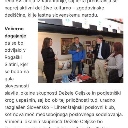
reda Sv. Jurija iz Karantanije, saj le-ta predstavlja še
naprej aktivni del žive kulturno – zgodovinske
dediščine, ki je lastna slovenskemu narodu.
Večerno
dogajanje
pa se bo
odvijalo v
Rogaški
Slatini, kjer
se bodo na
gala
slovesnosti
slavile lokalne skupnosti Dežele Celjske in podjetniški
krog uspešnih, saj bo ob tej priložnosti tudi uradno
razglašen Slovensko – Lihtenštajnski poslovni klub,
kot nova moč medsebojnega poslovnega sodelovanja.
V imenu lokalnih skupnosti Dežele Celjske bo