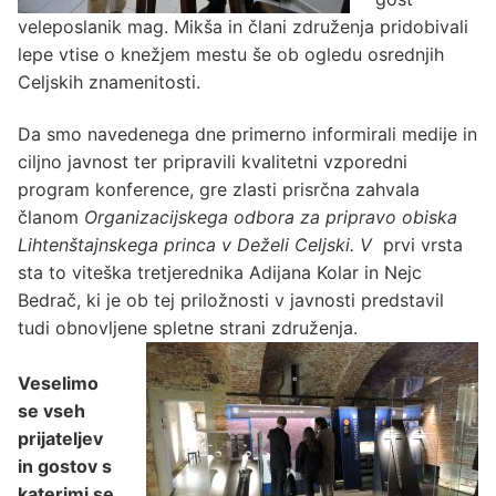
veleposlanik mag. Mikša in člani združenja pridobivali
lepe vtise o knežjem mestu še ob ogledu osrednjih
Celjskih znamenitosti.
Da smo navedenega dne primerno informirali medije in
ciljno javnost ter pripravili kvalitetni vzporedni
program konference, gre zlasti prisrčna zahvala
članom
Organizacijskega odbora za pripravo obiska
Lihtenštajnskega princa v Deželi Celjski. V
prvi vrsta
sta to viteška tretjerednika Adijana Kolar in Nejc
Bedrač, ki je ob tej priložnosti v javnosti predstavil
tudi obnovljene spletne strani združenja.
Veselimo
se vseh
prijateljev
in gostov s
katerimi se