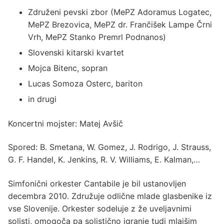
Združeni pevski zbor (MePZ Adoramus Logatec,
MePZ Brezovica, MePZ dr. Frančišek Lampe Črni
Vrh, MePZ Stanko Premrl Podnanos)
Slovenski kitarski kvartet
Mojca Bitenc, sopran
Lucas Somoza Osterc, bariton
in drugi
Koncertni mojster: Matej Avšič
Spored: B. Smetana, W. Gomez, J. Rodrigo, J. Strauss,
G. F. Handel, K. Jenkins, R. V. Williams, E. Kalman,…
Simfonični orkester Cantabile je bil ustanovljen
decembra 2010. Združuje odlične mlade glasbenike iz
vse Slovenije. Orkester sodeluje z že uveljavnimi
solisti, omogoča pa solistično igranje tudi mlajšim