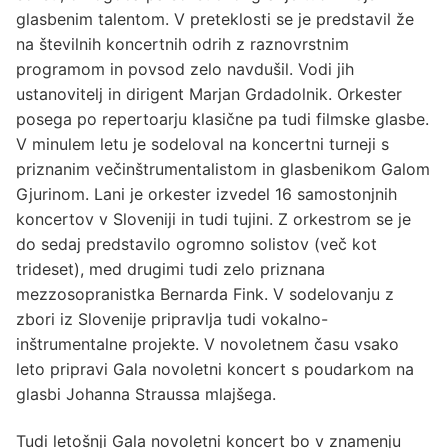
glasbenim talentom. V preteklosti se je predstavil že
na številnih koncertnih odrih z raznovrstnim
programom in povsod zelo navdušil. Vodi jih
ustanovitelj in dirigent Marjan Grdadolnik. Orkester
posega po repertoarju klasične pa tudi filmske glasbe.
V minulem letu je sodeloval na koncertni turneji s
priznanim večinštrumentalistom in glasbenikom Galom
Gjurinom. Lani je orkester izvedel 16 samostonjnih
koncertov v Sloveniji in tudi tujini. Z orkestrom se je
do sedaj predstavilo ogromno solistov (več kot
trideset), med drugimi tudi zelo priznana
mezzosopranistka Bernarda Fink. V sodelovanju z
zbori iz Slovenije pripravlja tudi vokalno-
inštrumentalne projekte. V novoletnem času vsako
leto pripravi Gala novoletni koncert s poudarkom na
glasbi Johanna Straussa mlajšega.
Tudi letošnji Gala novoletni koncert bo v znamenju